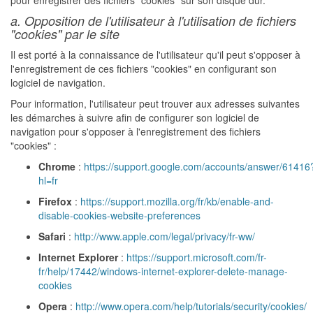
pour enregistrer des fichiers "cookies" sur son disque dur.
a. Opposition de l'utilisateur à l'utilisation de fichiers
"cookies" par le site
Il est porté à la connaissance de l'utilisateur qu'il peut s'opposer à
l'enregistrement de ces fichiers "cookies" en configurant son
logiciel de navigation.
Pour information, l'utilisateur peut trouver aux adresses suivantes
les démarches à suivre afin de configurer son logiciel de
navigation pour s'opposer à l'enregistrement des fichiers
"cookies" :
Chrome
:
https://support.google.com/accounts/answer/61416
hl=fr
Firefox
:
https://support.mozilla.org/fr/kb/enable-and-
disable-cookies-website-preferences
Safari
:
http://www.apple.com/legal/privacy/fr-ww/
Internet Explorer
:
https://support.microsoft.com/fr-
fr/help/17442/windows-internet-explorer-delete-manage-
cookies
Opera
:
http://www.opera.com/help/tutorials/security/cookies/