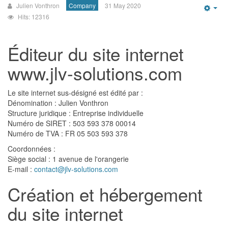
Julien Vonthron
Company
31 May 2020
Emp
Hits: 12316
Éditeur du site internet
www.jlv-solutions.com
Le site internet sus-désigné est édité par :
Dénomination : Julien Vonthron
Structure juridique : Entreprise individuelle
Numéro de SIRET : 503 593 378 00014
Numéro de TVA : FR 05 503 593 378
Coordonnées :
Siège social : 1 avenue de l'orangerie
E-mail :
contact@jlv-solutions.com
Création et hébergement
du site internet